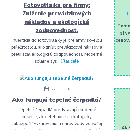
Fotovoltaika pre firmy:
Zníženie prevádzkových
1
nákladov a ekologická
Pomo
zodpovednosť.
si v
cenovú
Investícia do fotovoltaiky je pre firmy skvelou
príležitosťou, ako znížiť prevádzkové náklady a
preukázať ekologickú zodpovednosť. Moderné
solárne sys...
čítať celé
22.10.2024
Ako fungujú tepelné čerpadlá?
Tepelné čerpadlá predstavujú moderné
riešenie, ako efektívne a ekologicky
zabezpečiť vykurovanie a ohrev vody vo vašej
Ak 