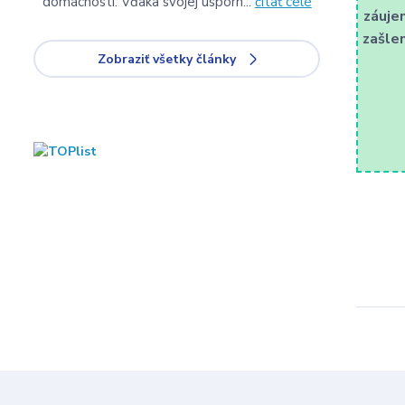
domácnosti. Vďaka svojej úsporn...
čítať celé
záuje
zašle
Zobraziť všetky články