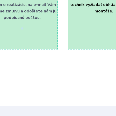
m o realizáciu, na e-mail Vám
technik vyžiadať obhli
me zmluvu a odošlete nám ju
montáže.
podpísanú poštou.
a