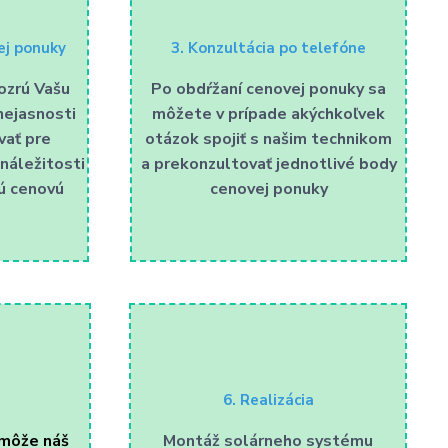
ej ponuky
3. Konzultácia po telefóne
ozrú Vašu
Po obdŕžaní cenovej ponuky sa
nejasnosti
môžete v prípade akýchkoľvek
vať pre
otázok spojiť s našim technikom
náležitosti
a prekonzultovať jednotlivé body
ú cenovú
cenovej ponuky
a
6. Realizácia
 môže náš
Montáž solárneho systému