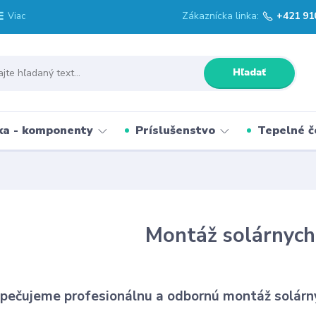
Zákaznícka linka:
+421 91
Viac
Hľadať
ka - komponenty
Príslušenstvo
Tepelné č
Montáž solárnyc
pečujeme profesionálnu a odbornú montáž solárn