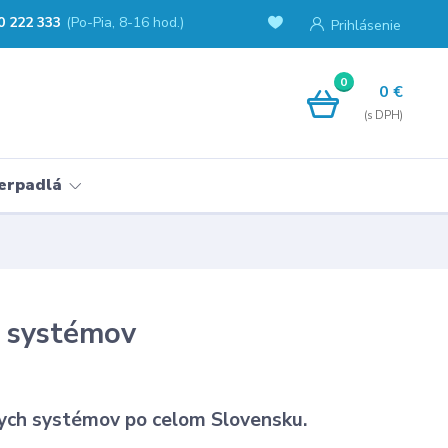
0 222 333
(Po-Pia, 8-16 hod.)
Prihlásenie
0
0 €
erpadlá
h systémov
ych systémov po celom Slovensku.