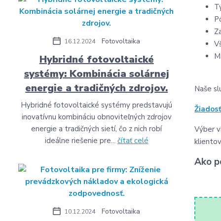
T
P
Z
Fotovoltaika
16.12.2024
V
M
Hybridné fotovoltaické
systémy: Kombinácia solárnej
energie a tradičných zdrojov.
Naše sl
Hybridné fotovoltaické systémy predstavujú
Žiados
inovatívnu kombináciu obnoviteľných zdrojov
energie a tradičných sietí, čo z nich robí
Výber v
ideálne riešenie pre...
čítať celé
kliento
Ako p
Fotovoltaika
10.12.2024