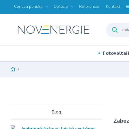
Cenová ponuka
Dotácie
Referencie
Kontakt
Fotovoltai
Blog
Zabez