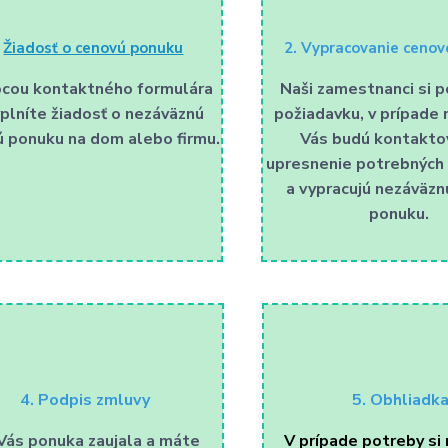
.
Žiadosť o cenovú ponuku
2. Vypracovanie cenov
cou kontaktného formulára
Naši zamestnanci si p
yplníte žiadosť o nezáväznú
požiadavku, v prípade 
 ponuku na dom alebo firmu.
Vás budú kontakto
upresnenie potrebných 
a vypracujú nezáväzn
ponuku.
4. Podpis zmluvy
5. Obhliadk
Vás ponuka zaujala a máte
V prípade potreby si