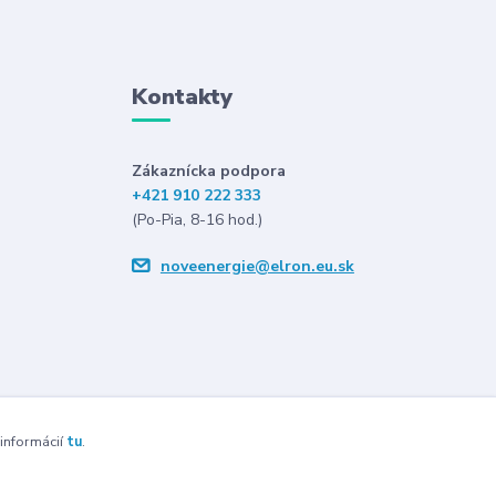
Kontakty
Zákaznícka podpora
+421 910 222 333
(Po-Pia, 8-16 hod.)
noveenergie@elron.eu.sk
 informácií
tu
.