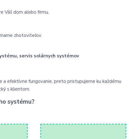
e Váš dom alebo firmu.
zname zhotoviteľov.
 systému, servis solárnych systémov
e a efektívne fungovanie, preto pristupujeme ku každému
cký s klientom.
eho systému?