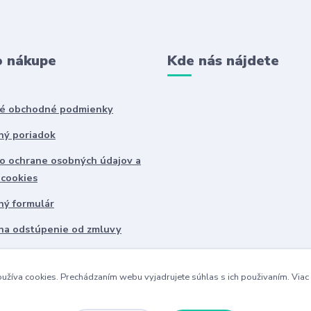
o nákupe
Kde nás nájdete
é obchodné podmienky
ný poriadok
o ochrane osobných údajov a
 cookies
ný formulár
na odstúpenie od zmluvy
ie GPSR
užíva cookies. Prechádzaním webu vyjadrujete súhlas s ich použivaním.
Viac