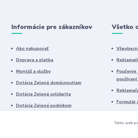
Informácie pre zákazníkov
Všetko 
Ako nakupovať
Všeobecn
Doprava a platba
Reklamač
Montáž a služby
Poučenie 
používaní
Dotácia Zelená domácnostiam
Reklamač
Dotácia Zelená solidarita
Formulár 
Dotácia Zelená podnikom
Nariaden
Dotácia Obnov dom
Tento web po
Kontakty