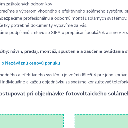
ým zaškolených odborníkov
oradíme s výberom vhodného a efektívneho solárneho systému pr
abezpečíme profesionálnu a odbornú montáž solárnych systémov.
šetky potrebné dokumenty vybavíme za Vás.
áme podpísanú zmluvu so SIEA o preplácaní poukážok a sme v zo
užby
: návrh, predaj, montáž, spustenie a zaučenie ovládania
ť o Nezáväznú cenovú ponuku
hodného a efektívneho systému je veľmi dôležitý pre jeho správn
vi individuálne a každú objednávku sa snažíme konzultovať telefoni
ostupovať pri objednávke fotovoltaického solárn