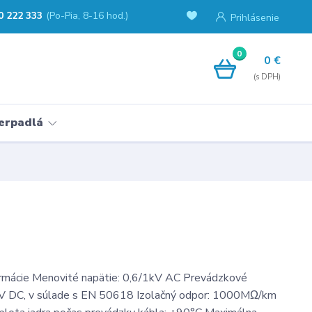
0 222 333
(Po-Pia, 8-16 hod.)
Prihlásenie
0
0 €
erpadlá
ormácie Menovité napätie: 0,6/1kV AC Prevádzkové
 kV DC, v súlade s EN 50618 Izolačný odpor: 1000MΩ/km