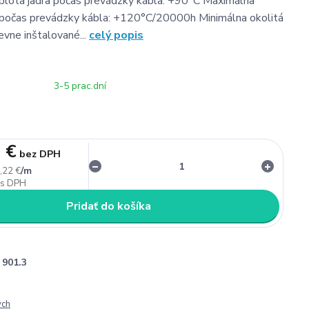
plota jadra počas prevádzky kábla: +90°C Maximálna
a počas prevádzky kábla: +120°C/20000h Minimálna okolitá
evne inštalované...
celý popis
3-5 prac.dní
 €
bez DPH
/
m
,22 €
Pridať do košíka
901.3
ých