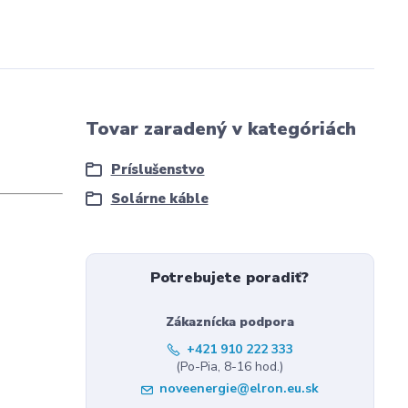
Tovar zaradený v kategóriách
Príslušenstvo
Solárne káble
Potrebujete poradiť?
Zákaznícka podpora
+421 910 222 333
(Po-Pia, 8-16 hod.)
noveenergie@elron.eu.sk