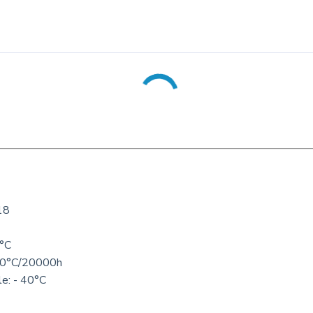
18
0°C
120°C/20000h
le: - 40°C