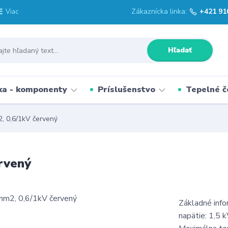
Zákaznícka linka:
+421 91
Viac
Hľadať
ka - komponenty
Príslušenstvo
Tepelné č
, 0,6/1kV červený
rvený
Základné inf
napätie: 1,5