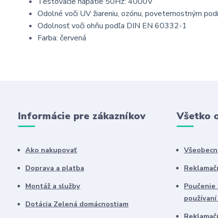
Testovacie napätie 50Hz: 4000V
Odolné voči UV žiareniu, ozónu, poveternostným po
Odolnosť voči ohňu podľa DIN EN 60332-1
Farba: červená
Informácie pre zákazníkov
Všetko 
Ako nakupovať
Všeobecn
Doprava a platba
Reklamač
Montáž a služby
Poučenie 
používaní
Dotácia Zelená domácnostiam
Reklamač